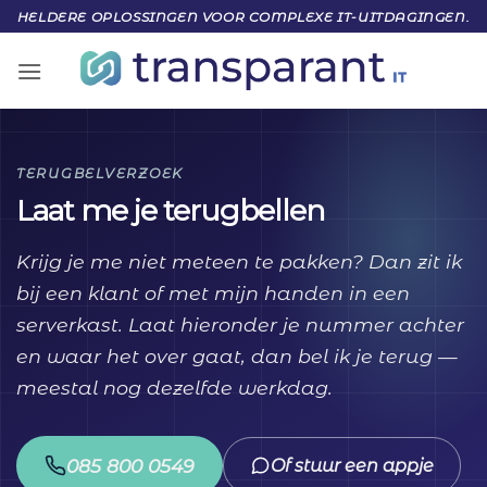
Ga
HELDERE OPLOSSINGEN VOOR COMPLEXE IT-UITDAGINGEN.
naar
inhoud
TERUGBELVERZOEK
Laat me je terugbellen
Krijg je me niet meteen te pakken? Dan zit ik
bij een klant of met mijn handen in een
serverkast. Laat hieronder je nummer achter
en waar het over gaat, dan bel ik je terug —
meestal nog dezelfde werkdag.
085 800 0549
Of stuur een appje